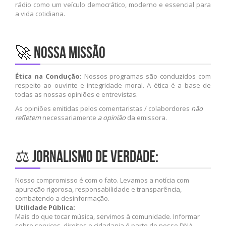
rádio como um veículo democrático, moderno e essencial para
a vida cotidiana.
🚀 Nossa Missão
Ética na Condução:
Nossos programas são conduzidos com
respeito ao ouvinte e integridade moral. A ética é a base de
todas as nossas opiniões e entrevistas.
As opiniões emitidas pelos comentaristas / colabordores
não
refletem
necessariamente
a opinião
da emissora.
⚖️ Jornalismo de Verdade:
Nosso compromisso é com o fato. Levamos a notícia com
apuração rigorosa, responsabilidade e transparência,
combatendo a desinformação.
Utilidade Pública:
Mais do que tocar música, servimos à comunidade. Informar
sobre serviços, direitos e cidadania é parte do nosso DNA.